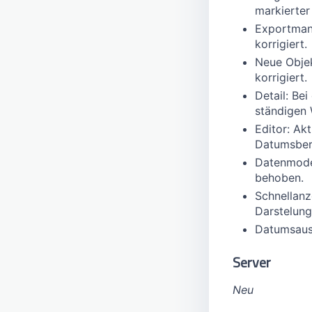
markierter
Exportmana
korrigiert.
Neue Obje
korrigiert.
Detail: Be
ständigen
Editor: Ak
Datumsbere
Datenmodel
behoben.
Schnellanz
Darstelung
Datumsaus
Server
Neu