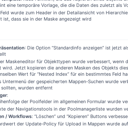
int eine temporäre Vorlage, die die Daten des zuletzt als V
-Feld wurde zum Header in der Detailansicht von Hierarchie
t ist, dass sie in der Maske angezeigt wird
äsentation
: Die Option “Standardinfo anzeigen” ist jetzt a
llt
Der Maskeneditor für Objekttypen wurde verbessert, wenn di
 wird. Jetzt kopieren die anderen Masken des Objekts dieses
selben Wert für “Nested Index” für ein bestimmtes Feld ha
s Untermenü der gespeicherten Mappen-Suchen wurde verbe
 sollten, wurden entfernt
ger
:
ihenfolge der Poolfelder im allgemeinen Formular wurde ve
xte der Navigationstools in der Poolmanagerliste wurden v
en / Workflows
: “Löschen” und “Kopieren” Buttons verbesse
rdwert der Update-Policy für Upload in Mappen wurde auf 