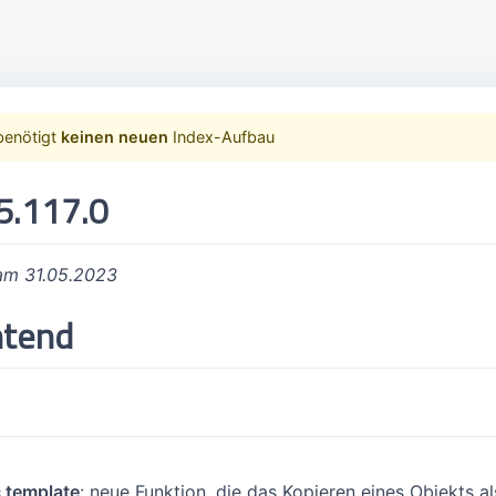
benötigt
keinen neuen
Index-Aufbau
5.117.0
 am 31.05.2023
ntend
 template
: neue Funktion, die das Kopieren eines Objekts a