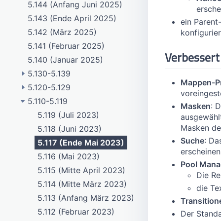
5.144 (Anfang Juni 2025)
ersche
5.143 (Ende April 2025)
ein Parent
5.142 (März 2025)
konfigurier
5.141 (Februar 2025)
Verbessert
5.140 (Januar 2025)
5.130-5.139
Mappen-Pr
5.120-5.129
5.139 (Dezember 2024)
voreingeste
5.110-5.119
5.138 (November 2024)
5.129 (Ende Februar 2024)
Masken
: 
5.137 (Anfang Oktober 2024)
5.128 (Februar 2024)
5.119 (Juli 2023)
ausgewählt
Masken den
5.136 (August 2024)
5.127 (Januar 2024)
5.118 (Juni 2023)
Suche
: Da
5.135 (Juli 2024)
5.126 (Dezember 2023)
5.117 (Ende Mai 2023)
erscheinen
5.134 (Juni 2024)
5.125 (Ende November 2023)
5.116 (Mai 2023)
Pool Mana
5.133 (Ende Mai 2024)
5.124 (Anfang November 2023)
5.115 (Mitte April 2023)
Die Re
5.132 (Mai 2024)
5.123 (Oktober 2023)
5.114 (Mitte März 2023)
die Te
5.131 (April 2024)
5.122 (September 2023)
5.113 (Anfang März 2023)
Transition
5.130 (März 2024)
5.121 (Ende August 2023)
5.112 (Februar 2023)
Der Standa