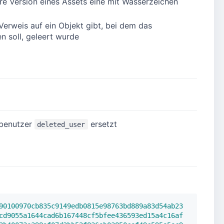
re Version eines Assets eine mit Wasserzeichen
erweis auf ein Objekt gibt, bei dem das
n soll, geleert wurde
mbenutzer
ersetzt
deleted_user
90100970cb835c9149edb0815e98763bd889a83d54ab23
cd9055a1644cad6b167448cf5bfee436593ed15a4c16af