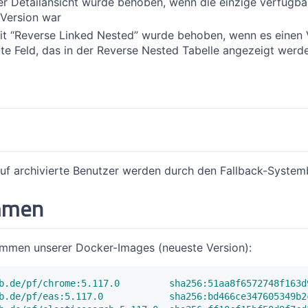
der Detailansicht wurde behoben, wenn die einzige verfügba
Version war
t “Reverse Linked Nested” wurde behoben, wenn es einen V
rte Feld, das in der Reverse Nested Tabelle angezeigt werde
uf archivierte Benutzer werden durch den Fallback-Syste
mmen
ummen unserer Docker-Images (neueste Version):
b.de/pf/chrome:5.117.0         sha256:51aa8f6572748f163d
b.de/pf/eas:5.117.0            sha256:bd466ce347605349b2