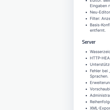
Editor: Be
Eingaben n
Neu-Editor
Filter: Anz
Basis-Konf
entfernt.
Server
Wasserzeic
HTTP-HEAD-
Unterstütz
Fehler bei
Sprachen.
Erweiterun
Vorschaubi
Administra
Reihenfolg
XML-Export