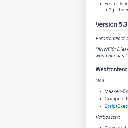
PDF-Templates
JSON Payloads generieren
Löschen & Pseudonymisierung
Untertitel
CMS Plugins
Fix für le
möglicherw
Selbstregistrierung
Tutorial Steps
Remote Plugins
Veröffentlichungen
Testsysteminstallation
Server-Config
Zeiträume
Version 5.3
Weblink
Veröffentlicht
HINWEIS: Diese
wenn Sie das 
Webfrontend
Neu
Masken-Edi
Gruppen: 
ScriptExec
Verbessert:
Präsentati