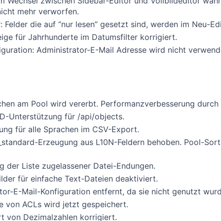
im Wechsel zwischen Sidebar-Editor und Vollbildeditor wäh
icht mehr verworfen.
: Felder die auf “nur lesen” gesetzt sind, werden im Neu-Edi
eige für Jahrhunderte im Datumsfilter korrigiert.
iguration: Administrator-E-Mail Adresse wird nicht verwen
hen am Pool wird vererbt. Performanzverbesserung durch 
Unterstützung für /api/objects.
ung für alle Sprachen im CSV-Export.
 _standard-Erzeugung aus L10N-Feldern behoben. Pool-Sorti
g der Liste zugelassener Datei-Endungen.
lder für einfache Text-Dateien deaktiviert.
tor-E-Mail-Konfiguration entfernt, da sie nicht genutzt wurd
e von ACLs wird jetzt gespeichert.
 von Dezimalzahlen korrigiert.