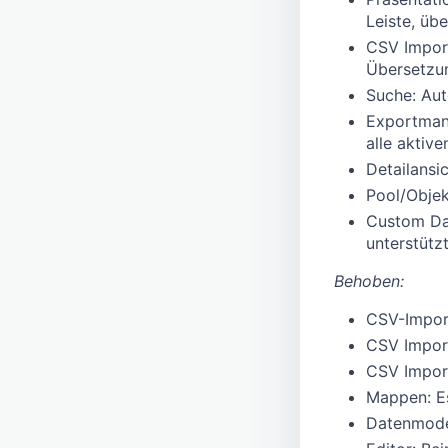
Leiste, üb
CSV Import
Übersetzun
Suche: Aut
Exportmana
alle aktiv
Detailansi
Pool/Objek
Custom Dat
unterstützt
Behoben:
CSV-Impor
CSV Import
CSV Import
Mappen: Es
Datenmodel