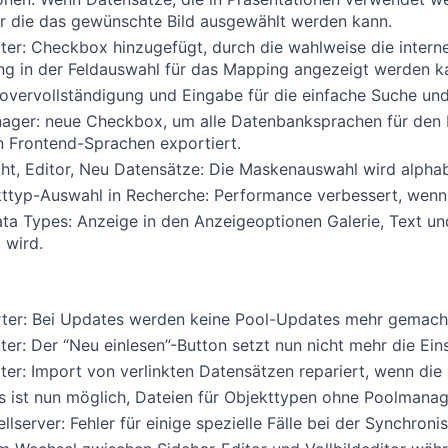
er die das gewünschte Bild ausgewählt werden kann.
er: Checkbox hinzugefügt, durch die wahlweise die inter
g in der Feldauswahl für das Mapping angezeigt werden k
overvollständigung und Eingabe für die einfache Suche un
ger: neue Checkbox, um alle Datenbanksprachen für den 
en Frontend-Sprachen exportiert.
cht, Editor, Neu Datensätze: Die Maskenauswahl wird alphabe
ttyp-Auswahl in Recherche: Performance verbessert, wenn 
a Types: Anzeige in den Anzeigeoptionen Galerie, Text u
 wird.
ter: Bei Updates werden keine Pool-Updates mehr gemach
er: Der “Neu einlesen”-Button setzt nun nicht mehr die Ein
er: Import von verlinkten Datensätzen repariert, wenn die
 ist nun möglich, Dateien für Objekttypen ohne Poolman
lserver: Fehler für einige spezielle Fälle bei der Synchron