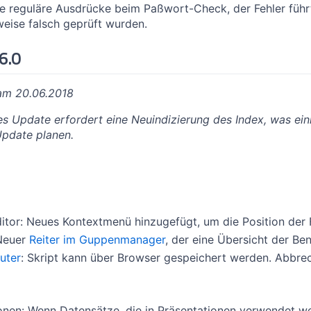
ere reguläre Ausdrücke beim Paßwort-Check, der Fehler füh
eise falsch geprüft wurden.
6.0
 am 20.06.2018
s Update erfordert eine Neuindizierung des Index, was eini
Update planen.
tor: Neues Kontextmenü hinzugefügt, um die Position der F
Neuer
Reiter im Guppenmanager
, der eine Übersicht der Ben
uter
: Skript kann über Browser gespeichert werden. Abbre
onen: Wenn Datensätze, die in Präsentationen verwendet wer