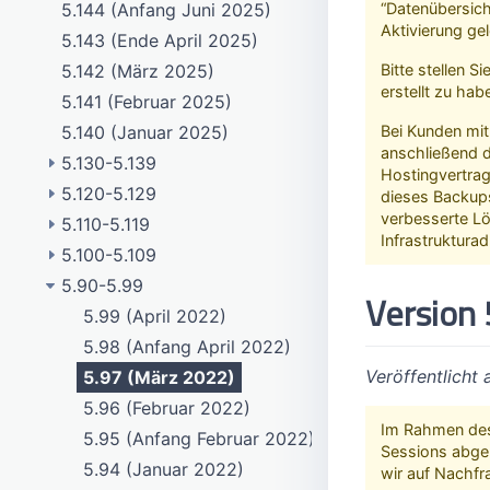
5.144 (Anfang Juni 2025)
“Datenübersicht
Aktivierung ge
5.143 (Ende April 2025)
5.142 (März 2025)
Bitte stellen 
erstellt zu hab
5.141 (Februar 2025)
5.140 (Januar 2025)
Bei Kunden mit
anschließend 
5.130-5.139
Hostingvertrag)
5.120-5.129
5.139 (Dezember 2024)
dieses Backups
verbesserte L
5.110-5.119
5.138 (November 2024)
5.129 (Ende Februar 2024)
Infrastrukturad
5.100-5.109
5.137 (Anfang Oktober 2024)
5.128 (Februar 2024)
5.119 (Juli 2023)
5.90-5.99
5.136 (August 2024)
5.127 (Januar 2024)
5.118 (Juni 2023)
5.109 (November 2022)
Version 
5.135 (Juli 2024)
5.126 (Dezember 2023)
5.117 (Ende Mai 2023)
5.108 (Anfang November 2022)
5.99 (April 2022)
5.134 (Juni 2024)
5.125 (Ende November 2023)
5.116 (Mai 2023)
5.107 (Oktober 2022)
5.98 (Anfang April 2022)
Veröffentlicht
5.133 (Ende Mai 2024)
5.124 (Anfang November 2023)
5.115 (Mitte April 2023)
5.106 (September 2022)
5.97 (März 2022)
5.132 (Mai 2024)
5.123 (Oktober 2023)
5.114 (Mitte März 2023)
5.105 (Ende August 2022)
5.96 (Februar 2022)
Im Rahmen des 
5.131 (April 2024)
5.122 (September 2023)
5.113 (Anfang März 2023)
5.104 (August 2022)
5.95 (Anfang Februar 2022)
Sessions abgem
5.130 (März 2024)
5.121 (Ende August 2023)
5.112 (Februar 2023)
5.103 (Juli 2022)
5.94 (Januar 2022)
wir auf Nachf