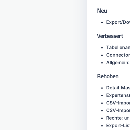
Neu
Export/Do
Verbessert
Tabellenan
Connector
Allgemein
Behoben
Detail-Mas
Expertens
CSV-Impor
CSV-Impor
Rechte
: u
Export-Lis