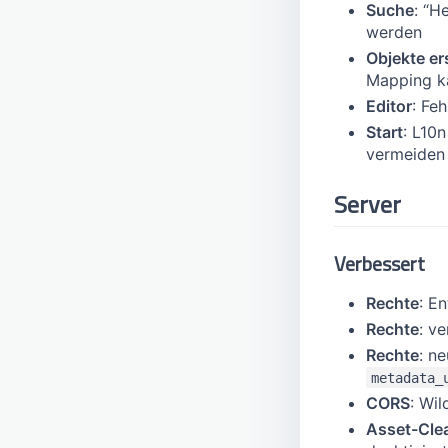
Suche
: “H
werden
Objekte er
Mapping k
Editor
: Fe
Start
: L10
vermeiden
Server
Verbessert
Rechte
: E
Rechte
: v
Rechte
: n
metadata_
CORS
: Wi
Asset-Cle