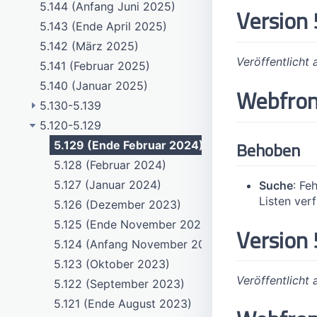
5.144 (Anfang Juni 2025)
Version 
5.143 (Ende April 2025)
5.142 (März 2025)
Veröffentlicht
5.141 (Februar 2025)
5.140 (Januar 2025)
Webfro
5.130-5.139
5.120-5.129
5.139 (Dezember 2024)
Behoben
5.138 (November 2024)
5.129 (Ende Februar 2024)
5.137 (Anfang Oktober 2024)
5.128 (Februar 2024)
5.136 (August 2024)
5.127 (Januar 2024)
Suche
: Fe
Listen ver
5.135 (Juli 2024)
5.126 (Dezember 2023)
5.134 (Juni 2024)
5.125 (Ende November 2023)
Version 
5.133 (Ende Mai 2024)
5.124 (Anfang November 2023)
5.132 (Mai 2024)
5.123 (Oktober 2023)
Veröffentlicht
5.131 (April 2024)
5.122 (September 2023)
5.130 (März 2024)
5.121 (Ende August 2023)