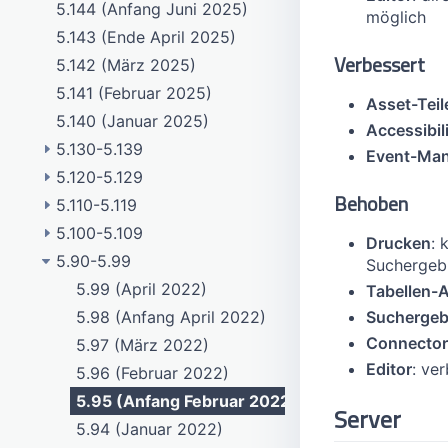
5.144 (Anfang Juni 2025)
möglich
5.143 (Ende April 2025)
Verbessert
5.142 (März 2025)
5.141 (Februar 2025)
Asset-Teil
5.140 (Januar 2025)
Accessibil
5.130-5.139
Event-Ma
5.120-5.129
5.139 (Dezember 2024)
Behoben
5.110-5.119
5.138 (November 2024)
5.129 (Ende Februar 2024)
5.100-5.109
5.137 (Anfang Oktober 2024)
5.128 (Februar 2024)
5.119 (Juli 2023)
Drucken
: 
5.90-5.99
5.136 (August 2024)
5.127 (Januar 2024)
5.118 (Juni 2023)
5.109 (November 2022)
Suchergeb
5.135 (Juli 2024)
5.126 (Dezember 2023)
5.117 (Ende Mai 2023)
5.108 (Anfang November 2022)
5.99 (April 2022)
Tabellen-
Suchergeb
5.134 (Juni 2024)
5.125 (Ende November 2023)
5.116 (Mai 2023)
5.107 (Oktober 2022)
5.98 (Anfang April 2022)
Connector
5.133 (Ende Mai 2024)
5.124 (Anfang November 2023)
5.115 (Mitte April 2023)
5.106 (September 2022)
5.97 (März 2022)
Editor
: ve
5.132 (Mai 2024)
5.123 (Oktober 2023)
5.114 (Mitte März 2023)
5.105 (Ende August 2022)
5.96 (Februar 2022)
5.131 (April 2024)
5.122 (September 2023)
5.113 (Anfang März 2023)
5.104 (August 2022)
5.95 (Anfang Februar 2022)
Server
5.130 (März 2024)
5.121 (Ende August 2023)
5.112 (Februar 2023)
5.103 (Juli 2022)
5.94 (Januar 2022)