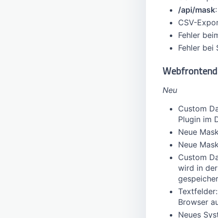
/api/mask
CSV-Export
Fehler bei
Fehler bei
Webfrontend
Neu
Custom Da
Plugin im 
Neue Mask
Neue Mask
Custom Da
wird in de
gespeiche
Textfelder
Browser a
Neues Sys