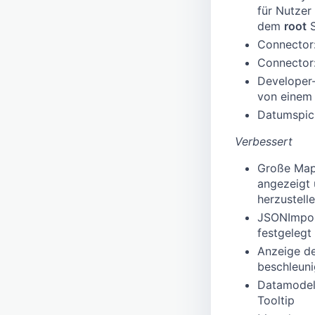
für Nutzer 
dem
root
S
Connector:
Connector:
Developer
von einem
Datumspic
Verbessert
Große Map
angezeigt 
herzustell
JSONImpor
festgelegt
Anzeige d
beschleuni
Datamodel:
Tooltip