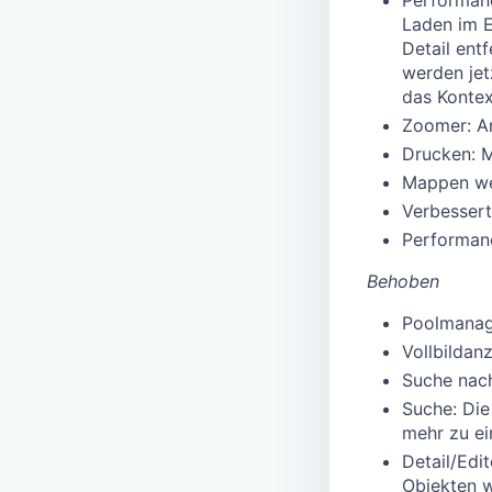
Laden im E
Detail ent
werden jet
das Kontex
Zoomer: An
Drucken: M
Mappen wer
Verbessert
Performanc
Behoben
Poolmanage
Vollbildan
Suche nach
Suche: Die
mehr zu ei
Detail/Edi
Objekten w