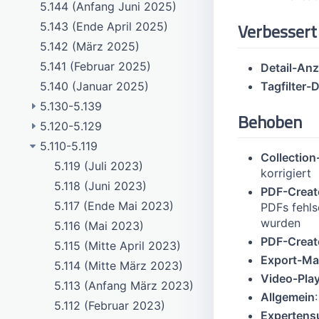
5.144 (Anfang Juni 2025)
Verbessert
5.143 (Ende April 2025)
5.142 (März 2025)
5.141 (Februar 2025)
Detail-Anz
Tagfilter-
5.140 (Januar 2025)
5.130-5.139
Behoben
5.120-5.129
5.139 (Dezember 2024)
5.110-5.119
5.138 (November 2024)
5.129 (Ende Februar 2024)
Collection
5.137 (Anfang Oktober 2024)
5.128 (Februar 2024)
5.119 (Juli 2023)
korrigiert
5.136 (August 2024)
5.127 (Januar 2024)
5.118 (Juni 2023)
PDF-Creat
5.135 (Juli 2024)
5.126 (Dezember 2023)
5.117 (Ende Mai 2023)
PDFs fehl
wurden
5.134 (Juni 2024)
5.125 (Ende November 2023)
5.116 (Mai 2023)
PDF-Creat
5.133 (Ende Mai 2024)
5.124 (Anfang November 2023)
5.115 (Mitte April 2023)
Export-Ma
5.132 (Mai 2024)
5.123 (Oktober 2023)
5.114 (Mitte März 2023)
Video-Pla
5.131 (April 2024)
5.122 (September 2023)
5.113 (Anfang März 2023)
Allgemein
5.130 (März 2024)
5.121 (Ende August 2023)
5.112 (Februar 2023)
Expertens