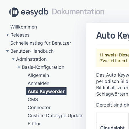
Dokumentation
Willkommen
Auto Ke
Releases
Schnelleinstieg für Benutzer
5.155 (Ende Juli 2026)
Benutzer-Handbuch
5.154 (Ende Mai 2026)
Hinweis
: Dies
5.153 (Ende März 2026)
Adminstration
Zweifel Ihren L
5.152 (Ende Januar 2026)
Basis-Konfiguration
Das Auto Keywo
5.151 (Dezember 2025)
Allgemein
periodisch Bil
5.150 (November 2025)
Anmelden
Bildinhalt zu 
5.149 (Oktober 2025)
Auto Keyworder
Schlagwörtern 
5.148 (September 2025)
CMS
Derzeit sind d
5.147 (Ende August 2025)
Connector
5.146 (Ende Juli 2025)
Custom Datatype Update
5.145 (Ende Juni 2025)
Editor
Cloudsight